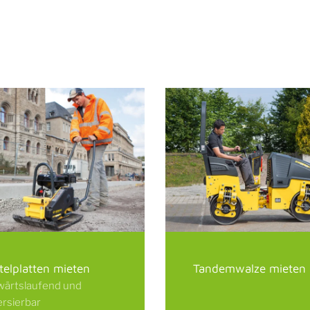
ttelplatten mieten
Tandemwalze mieten
wärtslaufend und
ersierbar