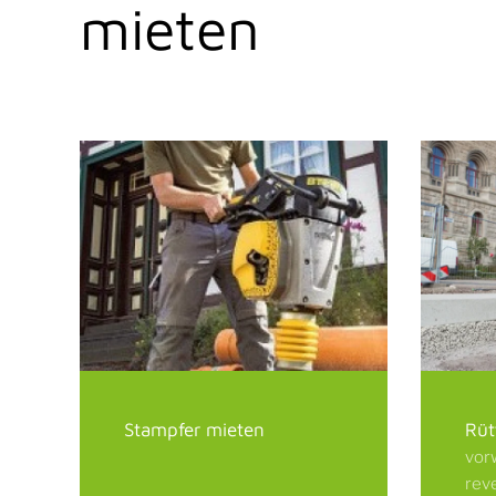
mieten
Stampfer mieten
Rü
vor
rev