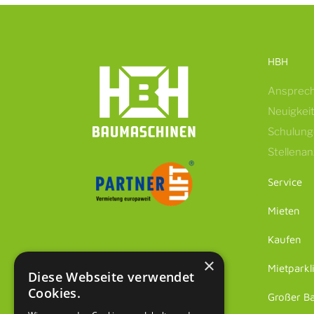
HBH
Ansprech
Neuigkei
Schulun
Stellena
Service
Mieten
Kaufen
×
Mietparkl
Diese Webseite verwendet
Cookies.
Großer B