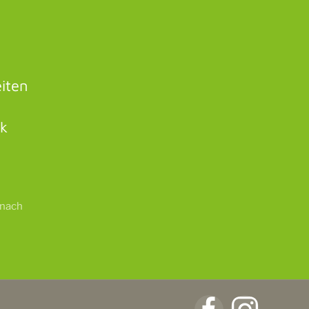
iten
rk
 nach