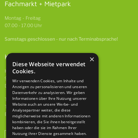
Fachmarkt + Mietpark
Montag - Freitag
07.00 - 17.00 Uhr
Samstags
geschlossen -
nur nach Terminabsprache!
Kontakt
×
Diese Webseite verwendet
Cookies.
HBH GmbH & Co. KG
97922 Lauda-Königshofen
Wir verwenden Cookies, um Inhalte und
Deubacher Str. 12
Anzeigen zu personalisieren und unseren
Datenverkehr zu analysieren. Wir geben
Informationen über Ihre Nutzung unserer
Telefon 09343 615 921-0
Website auch an unsere Werbe- und
Telefax 09343 615 921-9
Analysepartner weiter, die diese
E-Mail
info@baumaschinen-hbh.de
möglicherweise mit anderen Informationen
kombinieren, die Sie ihnen bereitgestellt
haben oder die sie im Rahmen Ihrer
Nutzung ihrer Dienste gesammelt haben.
NEWSLETTER ANMELDUNG