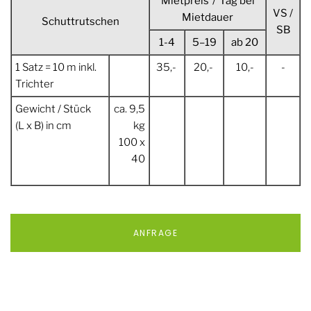
Mietpreis / Tag bei
VS /
Mietdauer
Schuttrutschen
SB
1-4
5–19
ab 20
1 Satz = 10 m inkl.
35,-
20,-
10,-
-
Trichter
Gewicht / Stück
ca. 9,5
(L x B) in cm
kg
100 x
40
ANFRAGE