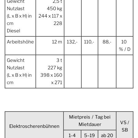
Gewicht
2,5 t
Nutzlast
450 kg
(L x B x H) in
244 x 117 x
cm
228
Diesel
Arbeitshöhe
12 m
132,-
110,-
88,-
10
% / D
Gewicht
3 t
Nutzlast
227 kg
(L x B x H) in
398 x 160
cm
x 271
Mietpreis / Tag bei
VS /
Mietdauer
Elektroscherenbühnen
SB
1-4
5–19
ab 20