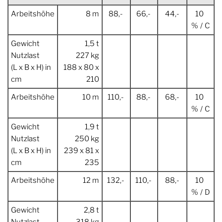
Arbeitshöhe
8 m
88,-
66,-
44,-
10
% / C
Gewicht
1,5 t
Nutzlast
227 kg
(L x B x H) in
188 x 80 x
cm
210
Arbeitshöhe
10 m
110,-
88,-
68,-
10
% / C
Gewicht
1,9 t
Nutzlast
250 kg
(L x B x H) in
239 x 81 x
cm
235
Arbeitshöhe
12 m
132,-
110,-
88,-
10
% / D
Gewicht
2,8 t