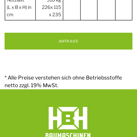
Nutzlast
318 kg
(L x B x H) in
226x 115
cm
x 235
ANFRAGE
* Alle Preise verstehen sich ohne Betriebsstoffe
netto zzgl. 19% MwSt.