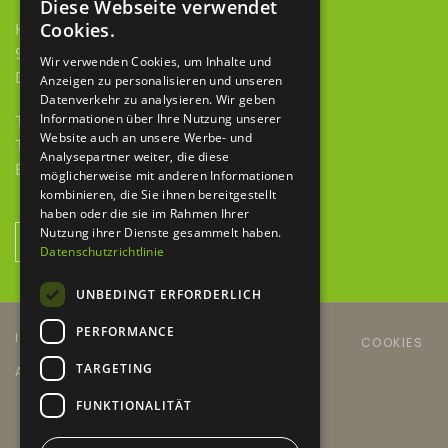
Diese Webseite verwendet
Cookies.
HBH GmbH & Co. KG
97922 Lauda-Königshofen
Wir verwenden Cookies, um Inhalte und
Deubacher Str. 12
Anzeigen zu personalisieren und unseren
Datenverkehr zu analysieren. Wir geben
Informationen über Ihre Nutzung unserer
Telefon 09343 615 921-0
Website auch an unsere Werbe- und
Telefax 09343 615 921-9
Analysepartner weiter, die diese
E-Mail
info@baumaschinen-hbh.de
möglicherweise mit anderen Informationen
kombinieren, die Sie ihnen bereitgestellt
haben oder die sie im Rahmen Ihrer
Nutzung ihrer Dienste gesammelt haben.
NEWSLETTER ANMELDUNG
Datenschutzrichtlinie
UNBEDINGT ERFORDERLICH
PERFORMANCE
IMPRESSUM
DATENSCHUTZERKLÄRUNG
COOKIES
TARGETING
AGB´S
KONTAKT
NEWSLETTER
FUNKTIONALITÄT
Copyright © 2024 HBH