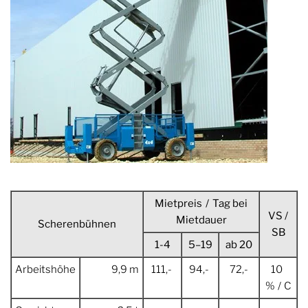
Mietpreis / Tag bei
VS /
Mietdauer
Scherenbühnen
SB
1-4
5–19
ab 20
Arbeitshöhe
9,9 m
111,-
94,-
72,-
10
% / C