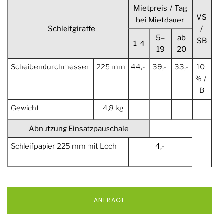
Mietpreis / Tag
VS
bei Mietdauer
Schleifgiraffe
/
5–
ab
SB
1-4
19
20
Scheibendurchmesser
225 mm
44,-
39,-
33,-
10
% /
B
Gewicht
4,8 kg
Abnutzung Einsatzpauschale
Schleifpapier 225 mm mit Loch
4,-
ANFRAGE