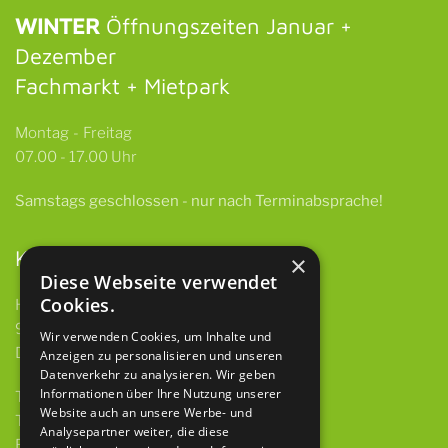
WINTER
Öffnungszeiten Januar +
Dezember
Fachmarkt + Mietpark
Montag - Freitag
07.00 - 17.00 Uhr
Samstags
geschlossen -
nur nach Terminabsprache!
Kontakt
×
Diese Webseite verwendet
Cookies.
HBH GmbH & Co. KG
97922 Lauda-Königshofen
Wir verwenden Cookies, um Inhalte und
Deubacher Str. 12
Anzeigen zu personalisieren und unseren
Datenverkehr zu analysieren. Wir geben
Informationen über Ihre Nutzung unserer
Telefon 09343 615 921-0
Website auch an unsere Werbe- und
Telefax 09343 615 921-9
Analysepartner weiter, die diese
E-Mail
info@baumaschinen-hbh.de