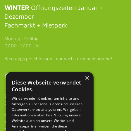
WINTER
Öffnungszeiten Januar +
Dezember
Fachmarkt + Mietpark
Montag - Freitag
07.00 - 17.00 Uhr
Samstags
geschlossen -
nur nach Terminabsprache!
Kontakt
×
Diese Webseite verwendet
Cookies.
HBH GmbH & Co. KG
97922 Lauda-Königshofen
Wir verwenden Cookies, um Inhalte und
Deubacher Str. 12
Anzeigen zu personalisieren und unseren
Datenverkehr zu analysieren. Wir geben
Informationen über Ihre Nutzung unserer
Telefon 09343 615 921-0
Website auch an unsere Werbe- und
Telefax 09343 615 921-9
Analysepartner weiter, die diese
E-Mail
info@baumaschinen-hbh.de