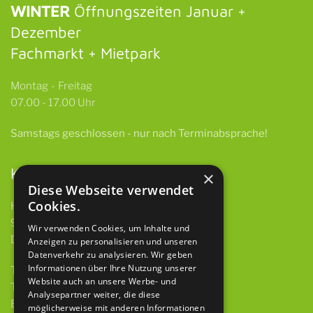
WINTER
Öffnungszeiten Januar +
Dezember
Fachmarkt + Mietpark
Montag - Freitag
07.00 - 17.00 Uhr
Samstags
geschlossen -
nur nach Terminabsprache!
Kontakt
×
Diese Webseite verwendet
Cookies.
HBH GmbH & Co. KG
97922 Lauda-Königshofen
Wir verwenden Cookies, um Inhalte und
Deubacher Str. 12
Anzeigen zu personalisieren und unseren
Datenverkehr zu analysieren. Wir geben
Informationen über Ihre Nutzung unserer
Telefon 09343 615 921-0
Website auch an unsere Werbe- und
Telefax 09343 615 921-9
Analysepartner weiter, die diese
E-Mail
info@baumaschinen-hbh.de
möglicherweise mit anderen Informationen