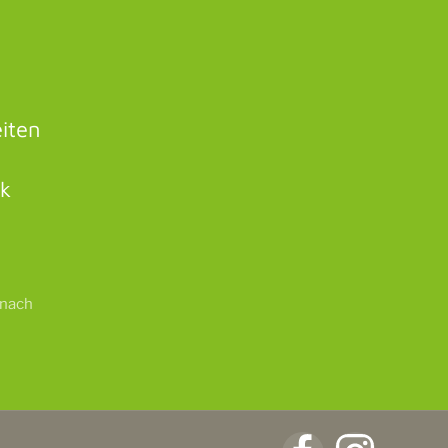
iten
rk
 nach