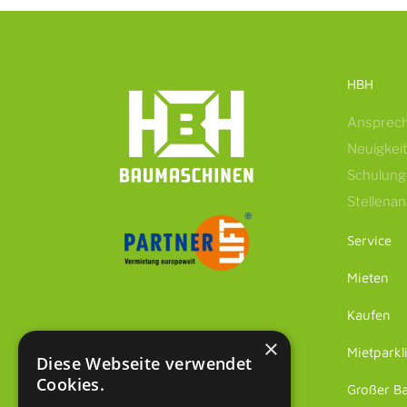
HBH
Ansprech
Neuigkei
Schulun
Stellena
Service
Mieten
Kaufen
×
Mietparkl
Diese Webseite verwendet
Cookies.
Großer B