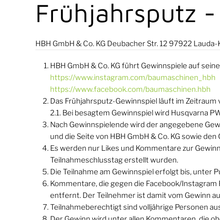
Frühjahrsputz -
HBH GmbH & Co. KG Deubacher Str. 12 97922 Lauda-
HBH GmbH & Co. KG führt Gewinnspiele auf sein
https://www.instagram.com/baumaschinen_hbh
https://www.facebook.com/baumaschinen.hbh
Das Frühjahrsputz-Gewinnspiel läuft im Zeitraum
2.1. Bei besagtem Gewinnspiel wird Husqvarna PW
Nach Gewinnspielende wird der angegebene Gewinn
und die Seite von HBH GmbH & Co. KG sowie den G
Es werden nur Likes und Kommentare zur Gewinner
Teilnahmeschlusstag erstellt wurden.
Die Teilnahme am Gewinnspiel erfolgt bis, unter
Kommentare, die gegen die Facebook/Instagram R
entfernt. Der Teilnehmer ist damit vom Gewinn a
Teilnahmeberechtigt sind volljährige Personen au
Der Gewinn wird unter allen Kommentaren, die ob