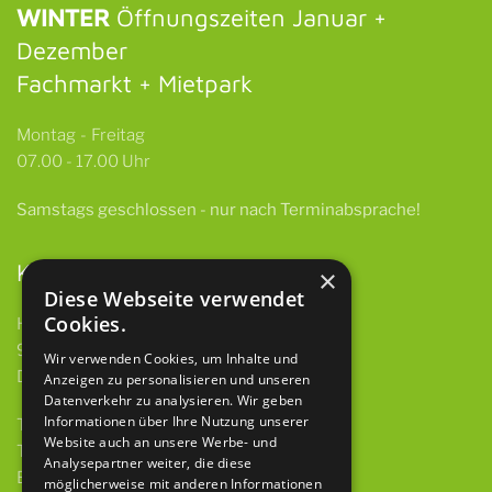
WINTER
Öffnungszeiten Januar +
Dezember
Fachmarkt + Mietpark
Montag - Freitag
07.00 - 17.00 Uhr
Samstags
geschlossen -
nur nach Terminabsprache!
Kontakt
×
Diese Webseite verwendet
Cookies.
HBH GmbH & Co. KG
97922 Lauda-Königshofen
Wir verwenden Cookies, um Inhalte und
Deubacher Str. 12
Anzeigen zu personalisieren und unseren
Datenverkehr zu analysieren. Wir geben
Informationen über Ihre Nutzung unserer
Telefon 09343 615 921-0
Website auch an unsere Werbe- und
Telefax 09343 615 921-9
Analysepartner weiter, die diese
E-Mail
info@baumaschinen-hbh.de
möglicherweise mit anderen Informationen