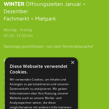
WINTER
Öffnungszeiten Januar +
Dezember
Fachmarkt + Mietpark
Montag - Freitag
07.00 - 17.00 Uhr
Samstags
geschlossen -
nur nach Terminabsprache!
Kontakt
×
Diese Webseite verwendet
Cookies.
HBH GmbH & Co. KG
97922 Lauda-Königshofen
Wir verwenden Cookies, um Inhalte und
Deubacher Str. 12
Anzeigen zu personalisieren und unseren
Datenverkehr zu analysieren. Wir geben
Informationen über Ihre Nutzung unserer
Telefon 09343 615 921-0
Website auch an unsere Werbe- und
Telefax 09343 615 921-9
Analysepartner weiter, die diese
E-Mail
info@baumaschinen-hbh.de
möglicherweise mit anderen Informationen