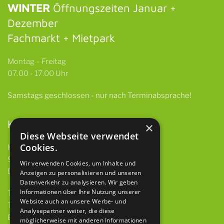
WINTER
Öffnungszeiten Januar +
Dezember
Fachmarkt + Mietpark
Montag - Freitag
07.00 - 17.00 Uhr
Samstags
geschlossen -
nur nach Terminabsprache!
Kontakt
×
Diese Webseite verwendet
Cookies.
HBH GmbH & Co. KG
97922 Lauda-Königshofen
Wir verwenden Cookies, um Inhalte und
Deubacher Str. 12
Anzeigen zu personalisieren und unseren
Datenverkehr zu analysieren. Wir geben
Informationen über Ihre Nutzung unserer
Telefon 09343 615 921-0
Website auch an unsere Werbe- und
Telefax 09343 615 921-9
Analysepartner weiter, die diese
E-Mail
info@baumaschinen-hbh.de
möglicherweise mit anderen Informationen