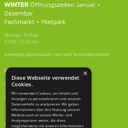
WINTER
Öffnungszeiten Januar +
Dezember
Fachmarkt + Mietpark
Montag - Freitag
07.00 - 17.00 Uhr
Samstags
geschlossen -
nur nach Terminabsprache!
Kontakt
×
Diese Webseite verwendet
Cookies.
HBH GmbH & Co. KG
97922 Lauda-Königshofen
Wir verwenden Cookies, um Inhalte und
Deubacher Str. 12
Anzeigen zu personalisieren und unseren
Datenverkehr zu analysieren. Wir geben
Informationen über Ihre Nutzung unserer
Telefon 09343 615 921-0
Website auch an unsere Werbe- und
Telefax 09343 615 921-9
Analysepartner weiter, die diese
E-Mail
info@baumaschinen-hbh.de
möglicherweise mit anderen Informationen